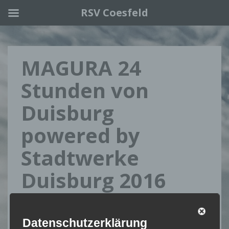
RSV Coesfeld
Skip to main content
MAGURA 24
Stunden von
Duisburg
powered by
Stadtwerke
Duisburg 2016
13. Juni 2019
Admin
24 MTB Duisburg
Datenschutzerklärung