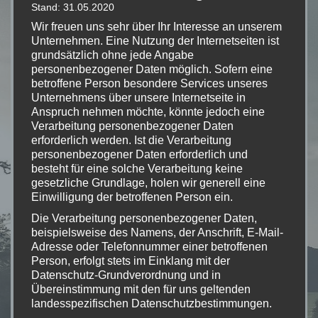
Stand: 31.05.2020
06.08.2016-07.08.2016 (
Teilnehmer
)
Wir freuen uns sehr über Ihr Interesse an unserem
Unternehmen. Eine Nutzung der Internetseiten ist
grundsätzlich ohne jede Angabe
Teams
personenbezogener Daten möglich. Sofern eine
betroffene Person besondere Services unseres
RSV Coesfeld 1 (4er)
Unternehmens über unsere Internetseite in
RSV Coesfeld rexbo Autoteile (4er)
Anspruch nehmen möchte, könnte jedoch eine
Verarbeitung personenbezogener Daten
Racing Team RSV Coesfeld (8er)
erforderlich werden. Ist die Verarbeitung
personenbezogener Daten erforderlich und
Klatschweiber RSV Coesfeld (8er)
besteht für eine solche Verarbeitung keine
DJK Coesfeld-Speichensport (8er)
gesetzliche Grundlage, holen wir generell eine
Einwilligung der betroffenen Person ein.
Manni Thies – Single Master
Die Verarbeitung personenbezogener Daten,
d.velop cycling masters
beispielsweise des Namens, der Anschrift, E-Mail-
Adresse oder Telefonnummer einer betroffenen
d.velop cycling elite
Person, erfolgt stets im Einklang mit der
Datenschutz-Grundverordnung und in
Übereinstimmung mit den für uns geltenden
Extras
landesspezifischen Datenschutzbestimmungen.
Mittels dieser Datenschutzerklärung möchte unser