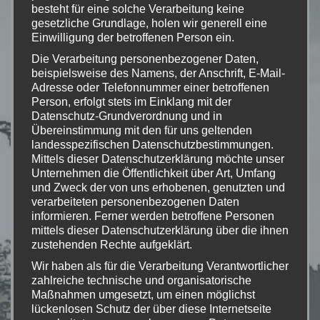
besteht für eine solche Verarbeitung keine
erstellt. Für die Richtigkeit, Vollständigkeit und Aktualität
gesetzliche Grundlage, holen wir generell eine
der Inhalte können wir jedoch keine Gewähr
Einwilligung der betroffenen Person ein.
übernehmen. Als Diensteanbieter sind wir gemäß § 7
Abs.1 TMG für eigene Inhalte auf diesen Seiten nach den
Die Verarbeitung personenbezogener Daten,
beispielsweise des Namens, der Anschrift, E-Mail-
allgemeinen Gesetzen verantwortlich. Nach §§ 8 bis 10
Adresse oder Telefonnummer einer betroffenen
TMG sind wir als Diensteanbieter jedoch nicht
Person, erfolgt stets im Einklang mit der
verpflichtet, übermittelte oder gespeicherte fremde
Datenschutz-Grundverordnung und in
Informationen zu überwachen oder nach Umständen zu
Übereinstimmung mit den für uns geltenden
forschen, die auf eine rechtswidrige Tätigkeit hinweisen.
landesspezifischen Datenschutzbestimmungen.
Verpflichtungen zur Entfernung oder Sperrung der
Mittels dieser Datenschutzerklärung möchte unser
Unternehmen die Öffentlichkeit über Art, Umfang
Nutzung von Informationen nach den allgemeinen
und Zweck der von uns erhobenen, genutzten und
Gesetzen bleiben hiervon unberührt. Eine diesbezügliche
verarbeiteten personenbezogenen Daten
Haftung ist jedoch erst ab dem Zeitpunkt der Kenntnis
informieren. Ferner werden betroffene Personen
einer konkreten Rechtsverletzung möglich. Bei
mittels dieser Datenschutzerklärung über die ihnen
Bekanntwerden von entsprechenden
zustehenden Rechte aufgeklärt.
Rechtsverletzungen werden wir diese Inhalte umgehend
Wir haben als für die Verarbeitung Verantwortlicher
entfernen.
zahlreiche technische und organisatorische
Maßnahmen umgesetzt, um einen möglichst
Haftung für Links
lückenlosen Schutz der über diese Internetseite
Unser Angebot enthält Links zu externen Webseiten