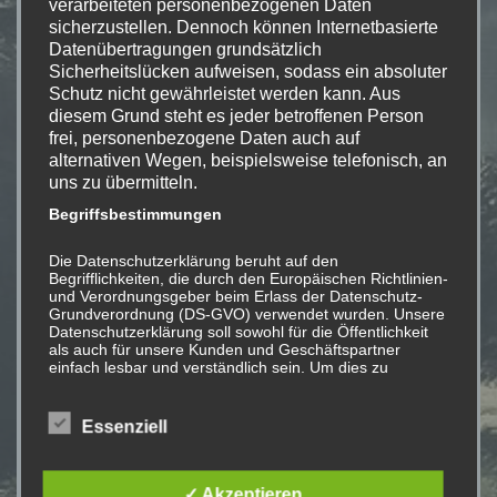
verarbeiteten personenbezogenen Daten
Dritter, auf deren Inhalte wir keinen Einfluss haben.
sicherzustellen. Dennoch können Internetbasierte
Deshalb können wir für diese fremden Inhalte auch
Datenübertragungen grundsätzlich
keine Gewähr übernehmen. Für die Inhalte der verlinkten
Sicherheitslücken aufweisen, sodass ein absoluter
Seiten ist stets der jeweilige Anbieter oder Betreiber der
Schutz nicht gewährleistet werden kann. Aus
Seiten verantwortlich. Die verlinkten Seiten wurden zum
diesem Grund steht es jeder betroffenen Person
frei, personenbezogene Daten auch auf
Zeitpunkt der Verlinkung auf mögliche Rechtsverstöße
alternativen Wegen, beispielsweise telefonisch, an
überprüft. Rechtswidrige Inhalte waren zum Zeitpunkt
uns zu übermitteln.
der Verlinkung nicht erkennbar. Eine permanente
Begriffsbestimmungen
inhaltliche Kontrolle der verlinkten Seiten ist jedoch ohne
konkrete Anhaltspunkte einer Rechtsverletzung nicht
Die Datenschutzerklärung beruht auf den
zumutbar. Bei Bekanntwerden von Rechtsverletzungen
Begrifflichkeiten, die durch den Europäischen Richtlinien-
werden wir derartige Links umgehend entfernen.
und Verordnungsgeber beim Erlass der Datenschutz-
Grundverordnung (DS-GVO) verwendet wurden. Unsere
Urheberrecht
Datenschutzerklärung soll sowohl für die Öffentlichkeit
als auch für unsere Kunden und Geschäftspartner
Die durch die Seitenbetreiber erstellten Inhalte und
einfach lesbar und verständlich sein. Um dies zu
Werke auf diesen Seiten unterliegen dem deutschen
gewährleisten, möchten wir vorab die verwendeten
Begrifflichkeiten erläutern.
Urheberrecht. Die Vervielfältigung, Bearbeitung,
Essenziell
Verbreitung und jede Art der Verwertung außerhalb der
Wir verwenden in dieser Datenschutzerklärung
unter anderem die folgenden Begriffe:
Grenzen des Urheberrechtes bedürfen der schriftlichen
Zustimmung des jeweiligen Autors bzw. Erstellers.
✓ Akzeptieren