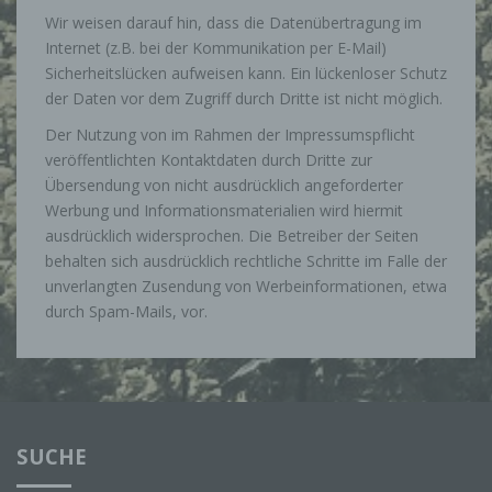
Wir weisen darauf hin, dass die Datenübertragung im
c) Verarbeitung
Internet (z.B. bei der Kommunikation per E-Mail)
Sicherheitslücken aufweisen kann. Ein lückenloser Schutz
Verarbeitung ist jeder mit oder ohne Hilfe
automatisierter Verfahren ausgeführte Vorgang oder
der Daten vor dem Zugriff durch Dritte ist nicht möglich.
jede solche Vorgangsreihe im Zusammenhang mit
personenbezogenen Daten wie das Erheben, das
Der Nutzung von im Rahmen der Impressumspflicht
Erfassen, die Organisation, das Ordnen, die
veröffentlichten Kontaktdaten durch Dritte zur
Speicherung, die Anpassung oder Veränderung, das
Auslesen, das Abfragen, die Verwendung, die
Übersendung von nicht ausdrücklich angeforderter
Offenlegung durch Übermittlung, Verbreitung oder
Werbung und Informationsmaterialien wird hiermit
eine andere Form der Bereitstellung, den Abgleich
oder die Verknüpfung, die Einschränkung, das
ausdrücklich widersprochen. Die Betreiber der Seiten
Löschen oder die Vernichtung.
behalten sich ausdrücklich rechtliche Schritte im Falle der
unverlangten Zusendung von Werbeinformationen, etwa
durch Spam-Mails, vor.
d) Einschränkung der Verarbeitung
Einschränkung der Verarbeitung ist die Markierung
gespeicherter personenbezogener Daten mit dem
Ziel, ihre künftige Verarbeitung einzuschränken.
SUCHE
e) Profiling