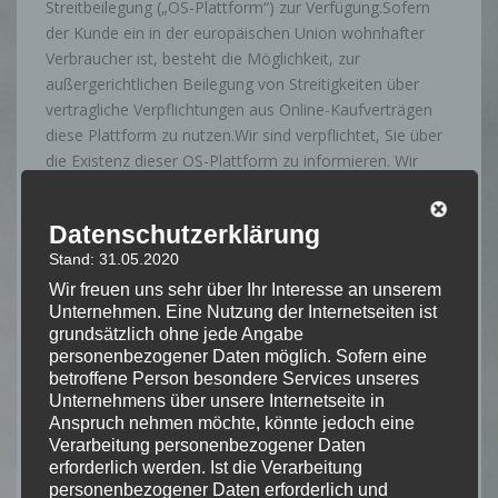
Streitbeilegung („OS-Plattform“) zur Verfügung.Sofern
der Kunde ein in der europäischen Union wohnhafter
Verbraucher ist, besteht die Möglichkeit, zur
außergerichtlichen Beilegung von Streitigkeiten über
vertragliche Verpflichtungen aus Online-Kaufverträgen
diese Plattform zu nutzen.Wir sind verpflichtet, Sie über
die Existenz dieser OS-Plattform zu informieren. Wir
bemühen uns, aufkommende
Meinungsverschiedenheiten, mit unseren Kunden
Datenschutzerklärung
geschlossenen Verträgen, einvernehmlich durch unseren
Stand: 31.05.2020
Kundenservice zu lösen. Darüber hinaus sind wir nicht
zur Teilnahme an einem Streitbeilegungsverfahren von
Wir freuen uns sehr über Ihr Interesse an unserem
Unternehmen. Eine Nutzung der Internetseiten ist
der Verbraucherschlichtungsstelle verpflichtet und
grundsätzlich ohne jede Angabe
grundsätzlich auch nicht dazu bereit.
personenbezogener Daten möglich. Sofern eine
betroffene Person besondere Services unseres
Unternehmens über unsere Internetseite in
Haftungsausschluss:
Anspruch nehmen möchte, könnte jedoch eine
Verarbeitung personenbezogener Daten
Haftung für Inhalte
erforderlich werden. Ist die Verarbeitung
Die Inhalte unserer Seiten wurden mit größter Sorgfalt
personenbezogener Daten erforderlich und