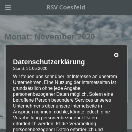
RSV Coesfeld
Skip to main content
Monat:
November 2020
4 Frauen – 1 Stoneman
Datenschutzerklärung
Stand: 31.05.2020
15. November 2020
Lisa
Wir freuen uns sehr über Ihr Interesse an unserem
Unternehmen. Eine Nutzung der Internetseiten ist
grundsätzlich ohne jede Angabe
WEITERLESEN
personenbezogener Daten möglich. Sofern eine
betroffene Person besondere Services unseres
Unternehmens über unsere Internetseite in
Anspruch nehmen möchte, könnte jedoch eine
Verarbeitung personenbezogener Daten
erforderlich werden. Ist die Verarbeitung
personenbezogener Daten erforderlich und