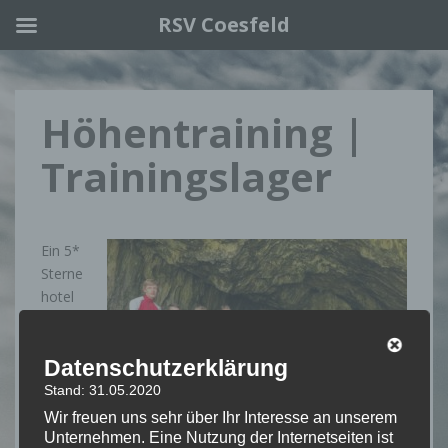
RSV Coesfeld
Skip to main content
Höhentraining |
Trainingslager
Ein 5*
Sterne
hotel
&
Wellne
Datenschutzerklärung
ss
brauch
Stand: 31.05.2020
en wir
Wir freuen uns sehr über Ihr Interesse an unserem
nicht!
Unternehmen. Eine Nutzung der Internetseiten ist