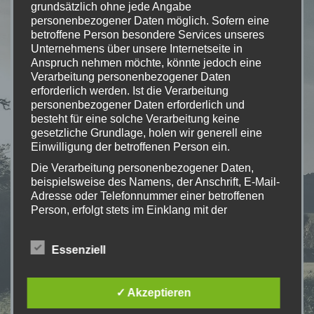
Unser
grundsätzlich ohne jede Angabe
personenbezogener Daten möglich. Sofern eine
erstes Trainingslager haben wir 2019 im Sauerland
betroffene Person besondere Services unseres
verbracht. Nach anstrengenden Runden im Trailpark
Unternehmens über unsere Internetseite in
Brilon & einer Tour durch die Wälder hatten wir zwei
Anspruch nehmen möchte, könnte jedoch eine
lustige Abende in der Jugendherberge Rüthen.
Verarbeitung personenbezogener Daten
erforderlich werden. Ist die Verarbeitung
Leider muss unser Trainingslager 2020 ausfallen.Die
personenbezogener Daten erforderlich und
Planungen für 2021 laufen aber bereits auf Hochtouren
besteht für eine solche Verarbeitung keine
gesetzliche Grundlage, holen wir generell eine
Einwilligung der betroffenen Person ein.
Die Verarbeitung personenbezogener Daten,
beispielsweise des Namens, der Anschrift, E-Mail-
Adresse oder Telefonnummer einer betroffenen
Person, erfolgt stets im Einklang mit der
Datenschutz-Grundverordnung und in
Übereinstimmung mit den für uns geltenden
Essenziell
landesspezifischen Datenschutzbestimmungen.
Mittels dieser Datenschutzerklärung möchte unser
Unternehmen die Öffentlichkeit über Art, Umfang
✓ Akzeptieren
und Zweck der von uns erhobenen, genutzten und
verarbeiteten personenbezogenen Daten