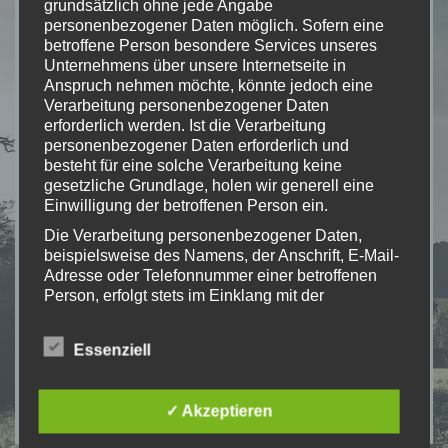
grundsätzlich ohne jede Angabe
personenbezogener Daten möglich. Sofern eine
betroffene Person besondere Services unseres
Unternehmens über unsere Internetseite in
Anspruch nehmen möchte, könnte jedoch eine
Verarbeitung personenbezogener Daten
erforderlich werden. Ist die Verarbeitung
personenbezogener Daten erforderlich und
besteht für eine solche Verarbeitung keine
gesetzliche Grundlage, holen wir generell eine
Einwilligung der betroffenen Person ein.
Die Verarbeitung personenbezogener Daten,
beispielsweise des Namens, der Anschrift, E-Mail-
Adresse oder Telefonnummer einer betroffenen
Person, erfolgt stets im Einklang mit der
Datenschutz-Grundverordnung und in
Übereinstimmung mit den für uns geltenden
Essenziell
landesspezifischen Datenschutzbestimmungen.
Mittels dieser Datenschutzerklärung möchte unser
Unternehmen die Öffentlichkeit über Art, Umfang
✓ Akzeptieren
und Zweck der von uns erhobenen, genutzten und
verarbeiteten personenbezogenen Daten